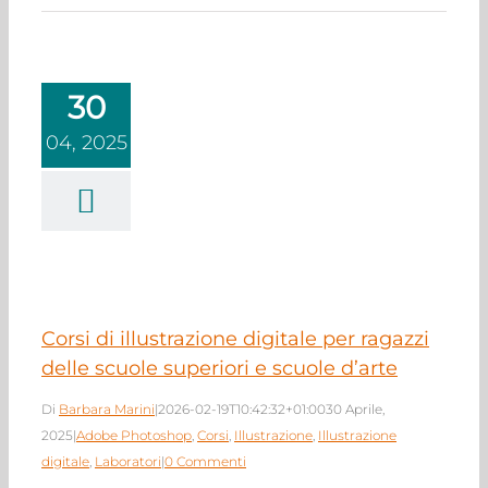
30
04, 2025
 di illustrazione
tale per ragazzi
scuole superiori e
cuole d’arte
 Photoshop
Corsi
azione
Illustrazione
itale
Laboratori
Corsi di illustrazione digitale per ragazzi
delle scuole superiori e scuole d’arte
Di
Barbara Marini
|
2026-02-19T10:42:32+01:00
30 Aprile,
2025
|
Adobe Photoshop
,
Corsi
,
Illustrazione
,
Illustrazione
digitale
,
Laboratori
|
0 Commenti