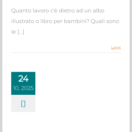
Quanto lavoro c'è dietro ad un albo
illustrato o libro per bambini? Quali sono
le [...]
Leggi
24
10, 2025
ello digitale con
elle di Escape
Motions
rello
Illustrazione
azione per l'infanzia
Tutorial