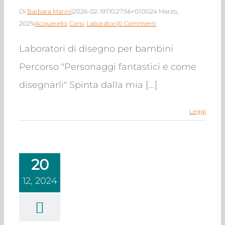
Di
Barbara Marini
|
2026-02-19T10:27:56+01:00
24 Marzo,
2025
|
Acquerello
,
Corsi
,
Laboratori
|
0 Commenti
Laboratori di disegno per bambini
Percorso "Personaggi fantastici e come
disegnarli" Spinta dalla mia [...]
Leggi
20
12, 2024
di presentazione
del libro “Il
sario De Ghiris”:
ura e laboratori