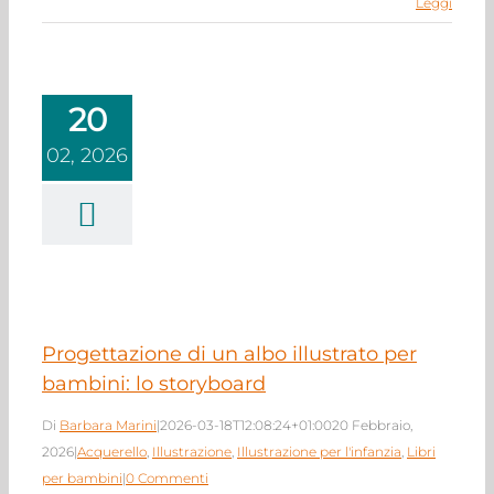
Leggi
20
02, 2026
ettazione di un
o illustrato per
i: lo storyboard
rello
Illustrazione
azione per l'infanzia
bri per bambini
Progettazione di un albo illustrato per
bambini: lo storyboard
Di
Barbara Marini
|
2026-03-18T12:08:24+01:00
20 Febbraio,
2026
|
Acquerello
,
Illustrazione
,
Illustrazione per l'infanzia
,
Libri
per bambini
|
0 Commenti