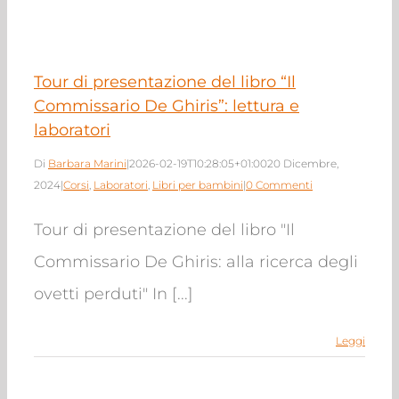
aboratori
Libri per
bambini
Tour di presentazione del libro “Il
Commissario De Ghiris”: lettura e
laboratori
Di
Barbara Marini
|
2026-02-19T10:28:05+01:00
20 Dicembre,
2024
|
Corsi
,
Laboratori
,
Libri per bambini
|
0 Commenti
Tour di presentazione del libro "Il
Commissario De Ghiris: alla ricerca degli
ovetti perduti" In [...]
Leggi