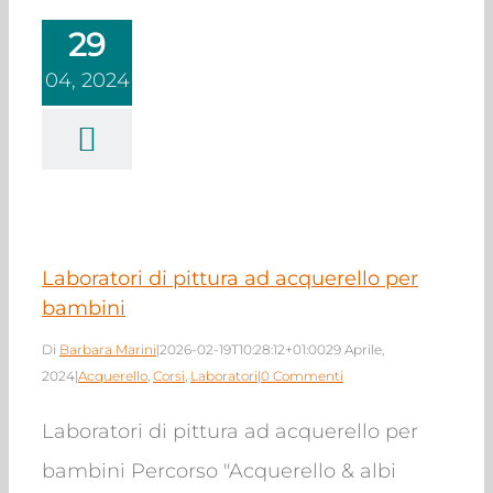
29
04, 2024
tori di pittura ad
ello per bambini
querello
Corsi
Laboratori
Laboratori di pittura ad acquerello per
bambini
Di
Barbara Marini
|
2026-02-19T10:28:12+01:00
29 Aprile,
2024
|
Acquerello
,
Corsi
,
Laboratori
|
0 Commenti
Laboratori di pittura ad acquerello per
bambini Percorso "Acquerello & albi