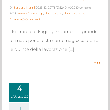
Di
Barbara Marini
|
2023-12-22T15:13:52+01:00
22 Dicembre,
2023
|
Adobe Photoshop
,
Illustrazione
,
Illustrazione per
l'infanzia
|
0 Commenti
Illustrare packaging e stampe di grande
formato per allestimento negozio: dietro
le quinte della lavorazione [...]
Leggi
4
09, 2023
atori artistici e
ure animate per