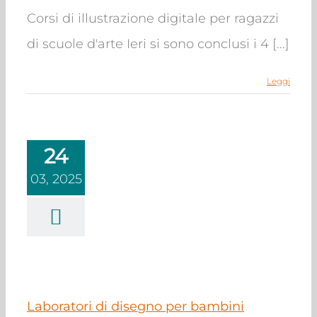
Corsi di illustrazione digitale per ragazzi
di scuole d'arte Ieri si sono conclusi i 4 [...]
Leggi
24
03, 2025
atori di disegno
er bambini
querello
Corsi
Laboratori
Laboratori di disegno per bambini