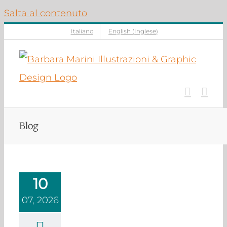
Salta al contenuto
Italiano
English
(
Inglese
)
Blog
10
07, 2026
Progettare
illustrazione:
mposizione e