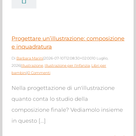
nquadratura
azione
Illustrazione
'infanzia
Libri per
bambini
Progettare un’illustrazione: composizione
e inquadratura
Di
Barbara Marini
|
2026-07-10T12:08:30+02:00
10 Luglio,
2026
|
Illustrazione
,
Illustrazione per l'infanzia
,
Libri per
bambini
|
0 Commenti
Nella progettazione di un'illustrazione
quanto conta lo studio della
composizione finale? Vediamolo insieme
in questo [...]