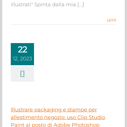
illustrati" Spinta dalla mia [...]
Leggi
22
trare packaging e
12, 2023
stampe per
timento negozio:
ip Studio Paint al
sto di Adobe
Photoshop
obe Photoshop
azione
Illustrazione
per l'infanzia
Illustrare packaging e stampe per
allestimento negozio: uso Clip Studio
Paint al posto di Adobe Photoshop