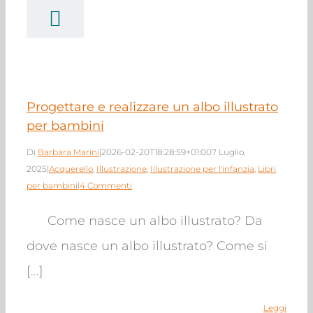
bo illustrato per
bambini
rello
Illustrazione
azione per l'infanzia
bri per bambini
Progettare e realizzare un albo illustrato
per bambini
Di
Barbara Marini
|
2026-02-20T18:28:59+01:00
7 Luglio,
2025
|
Acquerello
,
Illustrazione
,
Illustrazione per l'infanzia
,
Libri
per bambini
|
4 Commenti
Come nasce un albo illustrato? Da
dove nasce un albo illustrato? Come si
[...]
Leggi