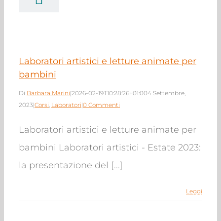
bambini
rsi
Laboratori
Laboratori artistici e letture animate per
bambini
Di
Barbara Marini
|
2026-02-19T10:28:26+01:00
4 Settembre,
2023
|
Corsi
,
Laboratori
|
0 Commenti
Laboratori artistici e letture animate per
bambini Laboratori artistici - Estate 2023:
la presentazione del [...]
Leggi