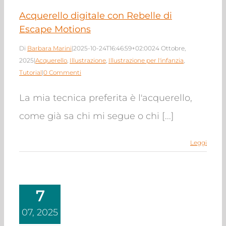
Acquerello digitale con Rebelle di
Escape Motions
Di
Barbara Marini
|
2025-10-24T16:46:59+02:00
24 Ottobre,
2025
|
Acquerello
,
Illustrazione
,
Illustrazione per l'infanzia
,
Tutorial
|
0 Commenti
La mia tecnica preferita è l'acquerello,
come già sa chi mi segue o chi [...]
Leggi
7
07, 2025
tare e realizzare