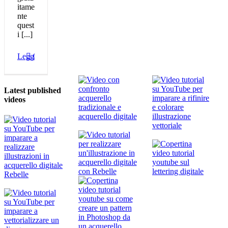
itame
nte
quest
i [...]
Leggi
0
Latest published
videos