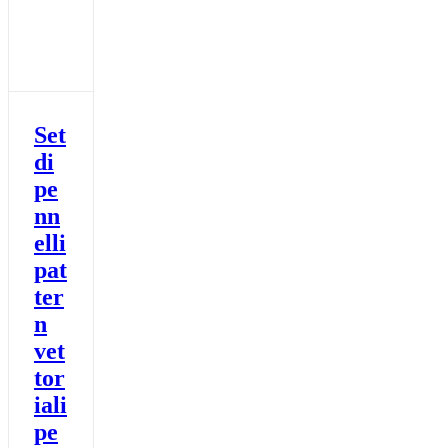
Set
di
pe
nn
elli
pat
ter
n
vet
tor
iali
pe