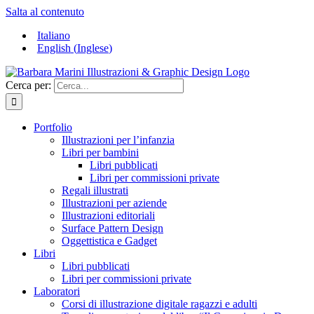
Salta al contenuto
Italiano
English
(
Inglese
)
Cerca per:
Portfolio
Illustrazioni per l’infanzia
Libri per bambini
Libri pubblicati
Libri per commissioni private
Regali illustrati
Illustrazioni per aziende
Illustrazioni editoriali
Surface Pattern Design
Oggettistica e Gadget
Libri
Libri pubblicati
Libri per commissioni private
Laboratori
Corsi di illustrazione digitale ragazzi e adulti