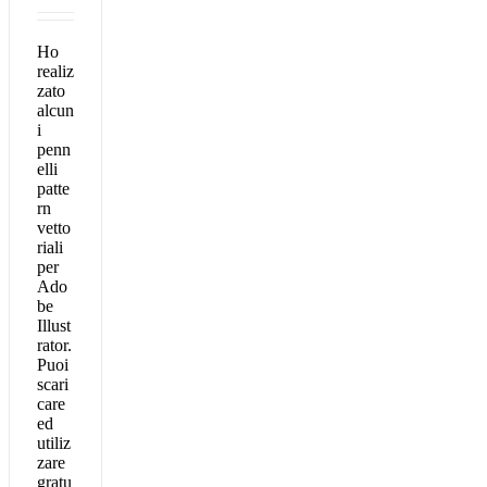
Ho
realiz
zato
alcun
i
penn
elli
patte
rn
vetto
riali
per
Ado
be
Illust
rator.
Puoi
scari
care
ed
utiliz
zare
gratu