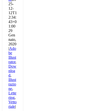
25-
12-
12T1
2:34:
43+0
1:00
29
Gen
naio,
2020
|
Ado
be
Illust
rator
,
Dow
nloa
d
,
Illust
razio
ne
,
Lette
ring
,
Vetto
riale
|